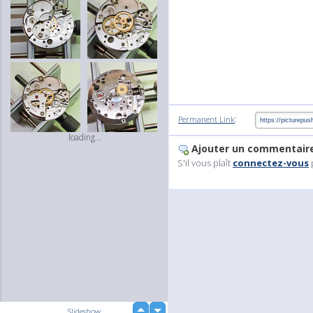
:
Permanent Link
loading...
Ajouter un commentair
S'il vous plaît
connectez-vous
up
Slideshow