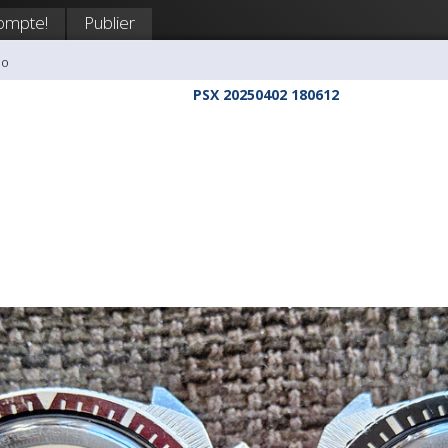
ompte!
Publier
do
PSX 20250402 180612