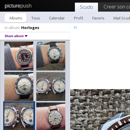
picture
push
Creer son c
Scudo
Albums
Tous
Calendar
Profil
Favoris
Mail Scu
«
In album:
Horloges
Share album