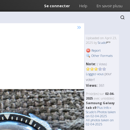
Se connecter
Help
En savoir plusu
»
Uploaded on April 23,
2025 by
Scudo
Report
Other Formats
Note:
( Votes)
pour
Loggez-vous
voter!
Views:
361
Pris(e)(es) sur
02-04-
2025
avec un(e)(des)
Samsung Galaxy
tab s9
Plus Info »
Scudo's Photos taken
on 02-04-2025
All photos taken on
02-04-2025