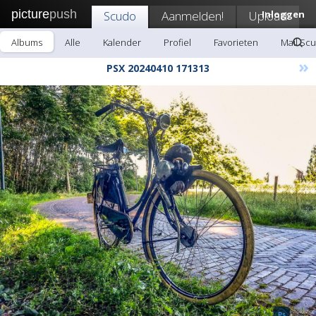
picture
push
Scudo
Aanmelden!
Upload
Inloggen
Albums
Alle
Kalender
Profiel
Favorieten
Mail Sc
»
PSX 20240410 171313