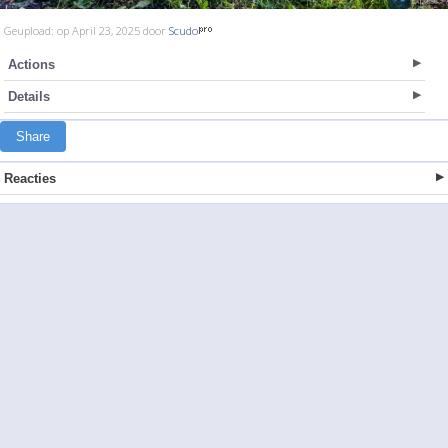
Geupload: op April 23, 2025 door
Scudo
Actions
Details
Share
Reacties