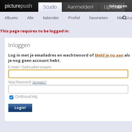
picture
push
Scudo
Aanmelden!
Upload
Inloggen
Albums
Alle
Kalender
Profiel
Favorieten
Mail Sc
This page requires to be logged in:
Inloggen
Log in met je emailadres en wachtwoord of
Meld je nu aan
als
je nog geen account hebt.
E-mail / Gebruikersnaam:
Wachtwoord:
Vergeten?
Onthoud mij